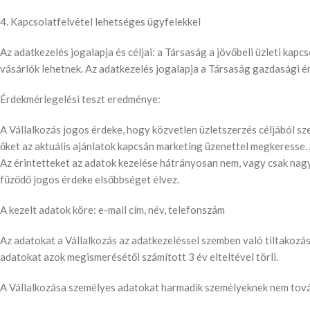
4. Kapcsolatfelvétel lehetséges ügyfelekkel
Az adatkezelés jogalapja és céljai: a Társaság a jövőbeli üzleti kapc
vásárlók lehetnek. Az adatkezelés jogalapja a Társaság gazdasági 
Érdekmérlegelési teszt eredménye:
A Vállalkozás jogos érdeke, hogy közvetlen üzletszerzés céljából sz
őket az aktuális ajánlatok kapcsán marketing üzenettel megkeresse.
Az érintetteket az adatok kezelése hátrányosan nem, vagy csak nagy
fűződő jogos érdeke elsőbbséget élvez.
A kezelt adatok köre: e-mail cím, név, telefonszám
Az adatokat a Vállalkozás az adatkezeléssel szemben való tiltakozási
adatokat azok megismerésétől számított 3 év elteltével törli.
A Vállalkozása személyes adatokat harmadik személyeknek nem tová