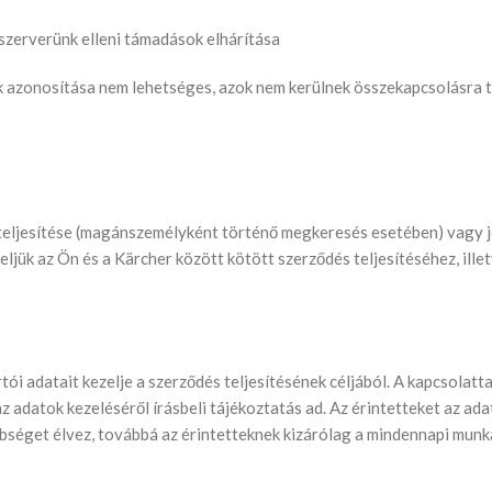
zerverünk elleni támadások elhárítása
yek azonosítása nem lehetséges, azok nem kerülnek összekapcsolásra 
teljesítése (magánszemélyként történő megkeresés esetében) vagy 
ljük az Ön és a Kärcher között kötött szerződés teljesítéséhez, ill
ói adatait kezelje a szerződés teljesítésének céljából. A kapcsolatt
 adatok kezeléséről írásbeli tájékoztatás ad. Az érintetteket az ada
bbséget élvez, továbbá az érintetteknek kizárólag a mindennapi mu