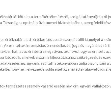
rtékhatártól köteles a termékértékesítésről, szolgáltatásnyújtásról j
att a Társaság az optimális üzletmenet biztosításához, a megfelelő k
s értékhatár alatti értékesítés esetén számlát állít ki, melyet a sz
án. Az érintettek információs önrendelkezési joga és magánélet sér
rtékben hathat az érintettre negatívan, tekintve, hogy az érintett a
 korlátozódik, amelyek a számla kibocsátásához szükségesek, és ezek
z adatkezeléshez, ugyanis ezáltal hatékonyabban tudja bizonyítani a 
ékelte, hogy nem élveznek elsőbbséget az érintettek alapvető jogai
tok természetes személy vásárló esetén név, cím, egyéni vállalkozó 