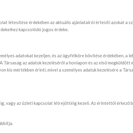
solat létesítése érdekében az aktuális ajánlatairól értesíti azokat a 
érdekeihez kapcsolódó jogos érdeke.
emélyes adatokat kezeljen, és az ügyfélköre bővítése érdekében, a l
 A Társaság az adatok kezeléséről a honlapon és az első megküldött 
on kis mértékben érinti, mivel a személyes adatuk kezelésére a Társ
g, vagy az üzleti kapcsolat létrejöttéig kezeli. Az érintettől érkező
bbítja.