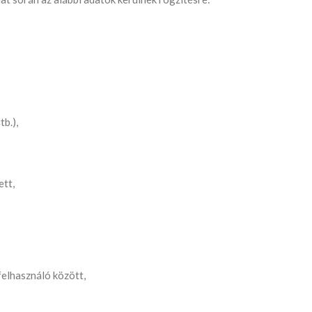
b.),
ett,
elhasználó között,