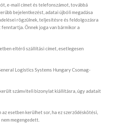
zót, e-mail címet és telefonszámot, továbbá
erűbb bejelentkezést, adatai újbóli megadása
delései rögzülnek, teljesítésre és feldolgozásra
 fenntartja. Önnek joga van bármikor a
etben eltérő szállítási címet, esetlegesen
LS General Logistics Systems Hungary Csomag-
ült számviteli bizonylat kiállításra, úgy adatait
az esetben kerülhet sor, ha ez szerződéskötési,
sa nem megengedett.