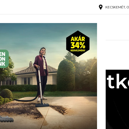
KECSKEMÉT, OL
ÉKEINK
SZOLGÁLTATÁSOK
HÍREK
RÓLUNK
KAPCSOLAT
elmi nyilatk
ve és elérhetősége: