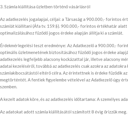
3. Számla kiállítása üzletben történő vásárlásról
Az adatkezelés jogalapjai, céljai: a Társaság a 900.000,- forintos é
számlát kiállítani (Áfa tv. 159.§). 900.000,- forintos értékhatár al
optimalizálásához fűződő jogos érdeke alapján állítja ki a számlát.
Érdekmérlegelési teszt eredménye: Az Adatkezelő a 900.000,- forinto
optimális üzletmenetének biztosításához fűződő jogos érdeke alapj
adatkezelés legfeljebb alacsony kockázattal jár, illetve alacsony mé
adatai kezeléséről, továbbá az adatkezelés csak azokra az adatokra
számlakibocsátástól eltérő célra. Az érintettnek is érdeke fűződik a
megtörténtét. A fentiek figyelembe vételével az Adatkezelő úgy ért
szemben.
A kezelt adatok köre, és az adatkezelés időtartama: A személyes ada
Az adatokat adott számla kiállításától számított 8 évig őrizzük meg.