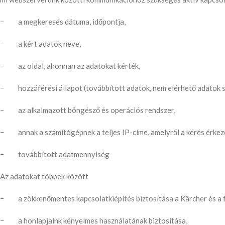
− a megkeresés dátuma, időpontja,
− a kért adatok neve,
− az oldal, ahonnan az adatokat kérték,
− hozzáférési állapot (továbbított adatok, nem elérhető adatok st
− az alkalmazott böngésző és operációs rendszer,
− annak a számítógépnek a teljes IP-címe, amelyről a kérés érkez
− továbbított adatmennyiség
Az adatokat többek között
− a zökkenőmentes kapcsolatkiépítés biztosítása a Kärcher és a f
− a honlapjaink kényelmes használatának biztosítása,