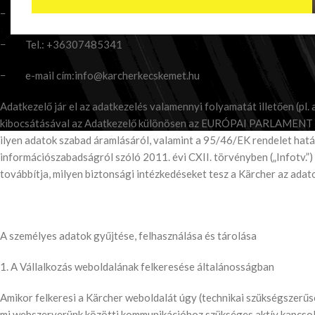
− Székhely: 6035 Ballószög, Széchenyi u.30
− Tel.: +36307485341
− e-mail cím:info@karcherkecskemet.hu
Adatkezelő jár el az adatkezelés valamennyi folyamatát illetően (pl. 
kibocsátásával az Adatkezelő különösen az EURÓPAI PARLAMENT ÉS
ilyen adatok szabad áramlásáról, valamint a 95/46/EK rendelet hatá
információszabadságról szóló 2011. évi CXII. törvényben („Infotv.”)
továbbítja, milyen biztonsági intézkedéseket tesz a Kärcher az adat
A személyes adatok gyűjtése, felhasználása és tárolása
1. A Vállalkozás weboldalának felkeresése általánosságban
Amikor felkeresi a Kärcher weboldalát úgy (technikai szükségszerűs
mi webszerverünk közötti kommunikációhoz szükséges aktív kapcsola