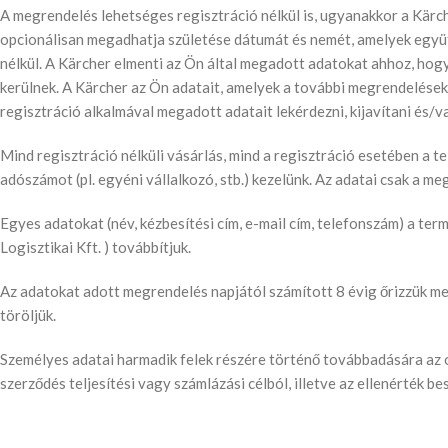
A megrendelés lehetséges regisztráció nélkül is, ugyanakkor a Kärch
opcionálisan megadhatja születése dátumát és nemét, amelyek együt
nélkül. A Kärcher elmenti az Ön által megadott adatokat ahhoz, hog
kerülnek. A Kärcher az Ön adatait, amelyek a további megrendelések
regisztráció alkalmával megadott adatait lekérdezni, kijavítani és/va
Mind regisztráció nélküli vásárlás, mind a regisztráció esetében a te
adószámot (pl. egyéni vállalkozó, stb.) kezelünk. Az adatai csak a m
Egyes adatokat (név, kézbesítési cím, e-mail cím, telefonszám) a te
Logisztikai Kft. ) továbbítjuk.
Az adatokat adott megrendelés napjától számított 8 évig őrizzük meg
töröljük.
Személyes adatai harmadik felek részére történő továbbadására az o
szerződés teljesítési vagy számlázási célból, illetve az ellenérté