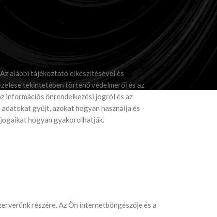
 Az alábbi tájékoztató elkészítésével és
lése tekintetében történő védelméről és az
z információs önrendelkezési jogról és az
ú adatokat gyűjt, azokat hogyan használja és
i jogaikat hogyan gyakorolhatják.
zerverünk részére. Az Ön internetböngészője és a