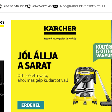
+36 30 848 1351
+36 76 373 480
INFO@KARCHERKECSKEMET.HU
KEZDŐLAP
TERM
Adatvéd
Az adatkezelő (a továbbiakban: Adatkezelő, Vállalkozás, Kärcher) ne
Szőke Kft.:
− Ügyvezető: Szőke Katalin