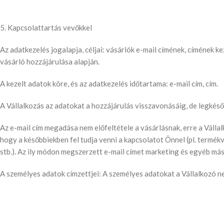
5. Kapcsolattartás vevőkkel
Az adatkezelés jogalapja, céljai: vásárlók e-mail címének, címének
vásárló hozzájárulása alapján.
A kezelt adatok köre, és az adatkezelés időtartama: e-mail cím, cím.
A Vállalkozás az adatokat a hozzájárulás visszavonásáig, de legkésőb
Az e-mail cím megadása nem előfeltétele a vásárlásnak, erre a Vállal
hogy a későbbiekben fel tudja venni a kapcsolatot Önnel (pl. termék
stb.). Az ily módon megszerzett e-mail címet marketing és egyéb má
A személyes adatok címzettjei: A személyes adatokat a Vállalkozó 