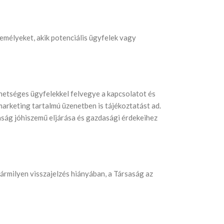
személyeket, akik potenciális ügyfelek vagy
ehetséges ügyfelekkel felvegye a kapcsolatot és
marketing tartalmú üzenetben is tájékoztatást ad.
aság jóhiszemű eljárása és gazdasági érdekeihez
 bármilyen visszajelzés hiányában, a Társaság az