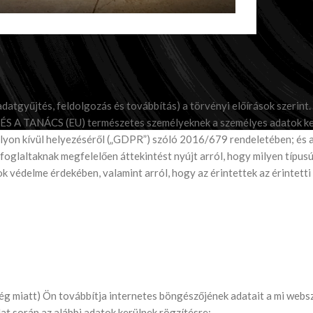
adatgyűjtés, feldolgozás és továbbítás) a törvényi előírások szerint.
 A TANÁCS (EU) természetes személyeknek a személyes adatok keze
lyon kívül helyezéséről („GDPR”) szóló 2016/679 rendeletében; és a
 foglaltaknak megfelelően áttekintést nyújt arról, hogy milyen típus
ok védelme érdekében, valamint arról, hogy az érintettek az érintett
ég miatt) Ön továbbítja internetes böngészőjének adatait a mi webs
t során az alábbi adatok kerülnek rögzítésre: