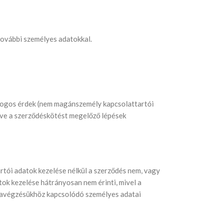
további személyes adatokkal.
jogos érdek (nem magánszemély kapcsolattartói
etve a szerződéskötést megelőző lépések
artói adatok kezelése nélkül a szerződés nem, vagy
tok kezelése hátrányosan nem érinti, mivel a
nkavégzésükhöz kapcsolódó személyes adatai