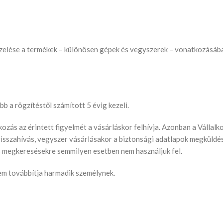
 kezelése a termékek – különösen gépek és vegyszerek – vonatkozásá
b a rögzítéstől számított 5 évig kezeli.
kozás az érintett figyelmét a vásárláskor felhívja. Azonban a Vállalk
visszahívás, vegyszer vásárlásakor a biztonsági adatlapok megküldés
s megkeresésekre semmilyen esetben nem használjuk fel.
nem továbbítja harmadik személynek.