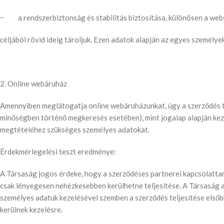
− a rendszerbiztonság és stabilitás biztosítása, különösen a webs
céljából rövid ideig tároljuk. Ezen adatok alapján az egyes személ
2. Online webáruház
Amennyiben meglátogatja online webáruházunkat, úgy a szerződés 
minőségben történő megkeresés esetében), mint jogalap alapján keze
megtételéhez szükséges személyes adatokat.
Érdekmérlegelési teszt eredménye:
A Társaság jogos érdeke, hogy a szerződéses partnerei kapcsolattart
csak lényegesen nehézkesebben kerülhetne teljesítése. A Társaság az
személyes adatuk kezelésével szemben a szerződés teljesítése első
kerülnek kezelésre.