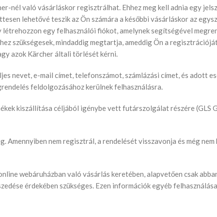
er-nél való vásárláskor regisztrálhat. Ehhez meg kell adnia egy jels
tesen lehetővé teszik az Ön számára a későbbi vásárláskor az egysz
y létrehozzon egy felhasználói fiókot, amelynek segítségével megren
hez szükségesek, mindaddig megtartja, ameddig Ön a regisztrációját
gy azok Kärcher általi törlését kérni.
ljes nevet, e-mail címet, telefonszámot, számlázási címet, és adott es
egrendelés feldolgozásához kerülnek felhasználásra.
rmékek kiszállítása céljából igénybe vett futárszolgálat részére (G
. Amennyiben nem regisztrál, a rendelését visszavonja és még nem ker
nline webáruházban való vásárlás keretében, alapvetően csak abban 
k beszedése érdekében szükséges. Ezen információk egyéb felhasználá