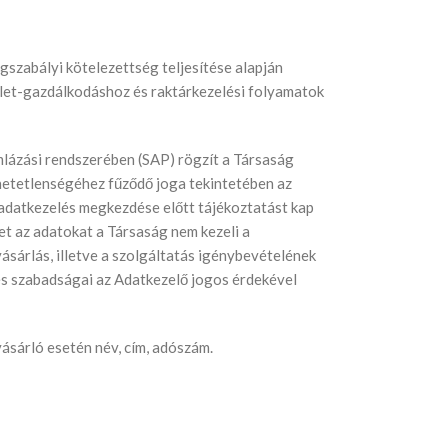
ogszabályi kötelezettség teljesítése alapján
észlet-gazdálkodáshoz és raktárkezelési folyamatok
ámlázási rendszerében (SAP) rögzít a Társaság
thetetlenségéhez fűződő joga tekintetében az
z adatkezelés megkezdése előtt tájékoztatást kap
et az adatokat a Társaság nem kezeli a
vásárlás, illetve a szolgáltatás igénybevételének
 és szabadságai az Adatkezelő jogos érdekével
vásárló esetén név, cím, adószám.